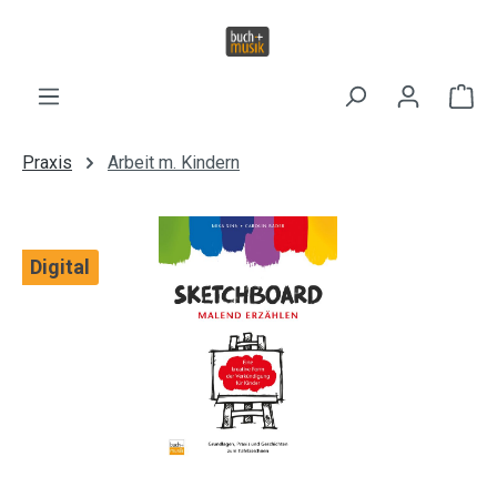
Zum Hauptinhalt springen
Wa
Praxis
Arbeit m. Kindern
Bildergalerie überspringen
Digital