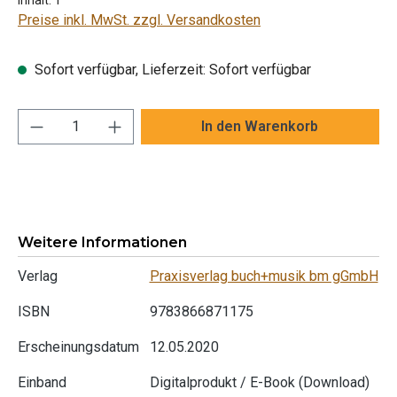
Preise inkl. MwSt. zzgl. Versandkosten
Sofort verfügbar, Lieferzeit: Sofort verfügbar
Produkt Anzahl: Gib den gewünschten Wert ei
In den Warenkorb
Weitere Informationen
Verlag
Praxisverlag buch+musik bm gGmbH
ISBN
9783866871175
Erscheinungsdatum
12.05.2020
Einband
Digitalprodukt / E-Book (Download)