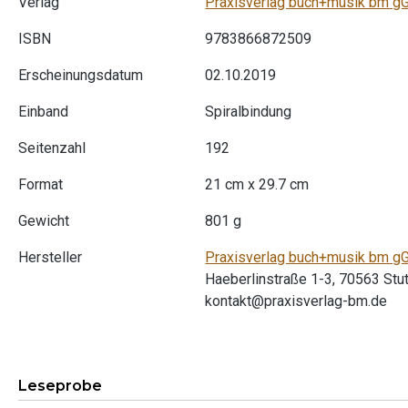
Verlag
Praxisverlag buch+musik bm 
ISBN
9783866872509
Erscheinungsdatum
02.10.2019
Einband
Spiralbindung
Seitenzahl
192
Format
21 cm x 29.7 cm
Gewicht
801 g
Hersteller
Praxisverlag buch+musik bm 
Haeberlinstraße 1-3, 70563 Stut
kontakt@praxisverlag-bm.de
Leseprobe