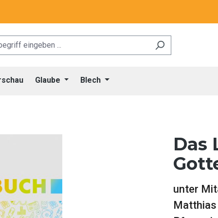
rschau
Glaube
Blech
Das 
Gott
unter Mi
Matthias 