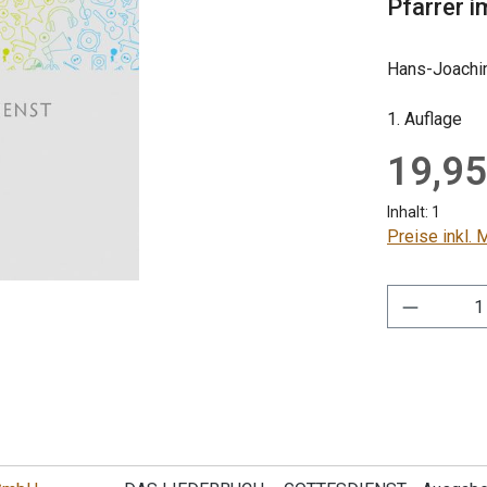
Pfarrer 
Hans-Joachim 
1. Auflage
Regulärer Pre
19,95
Inhalt:
1
Preise inkl.
Produkt 