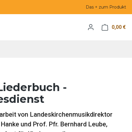
Das + zum Produkt
0,00 €
Wa
Liederbuch -
esdienst
tarbeit von Landeskirchenmusikdirektor
Hanke und Prof. Pfr. Bernhard Leube,