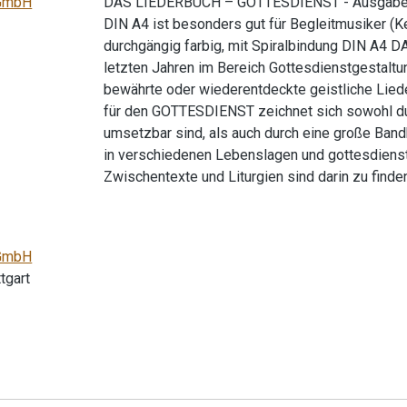
gGmbH
DAS LIEDERBUCH – GOTTESDIENST - Ausgabe fü
DIN A4 ist besonders gut für Begleitmusiker (Key
durchgängig farbig, mit Spiralbindung DIN A4
letzten Jahren im Bereich Gottesdienstgestaltu
bewährte oder wiederentdeckte geistliche Lied
für den GOTTESDIENST zeichnet sich sowohl du
umsetzbar sind, als auch durch eine große Band
in verschiedenen Lebenslagen und gottesdienst
Zwischentexte und Liturgien sind darin zu finden
gGmbH
tgart