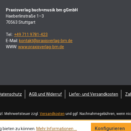
Praxisverlag buch+musik bm gGmbH
Haeberlinstraße 1–3
70563 Stuttgart
Tel.:
+49 711 9781-423
E-Mail:
kontakt@praxisverlag-bm.de
WWW:
www.praxisverlag-bm.de
Datenschutz
AGB und Widerruf
Liefer- und Versandkosten
Za
tzl. Mehrwertsteuer zzgl.
Versandkosten
und ggf. Nachnahmegebühren, wenn nic
Konfigurieren
g bieten zu können.
Mehr Informationen ...