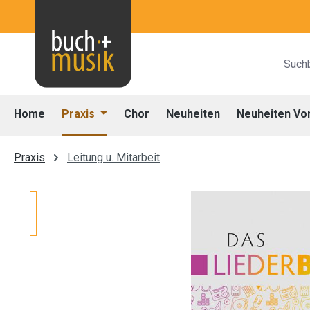
 Hauptinhalt springen
Zur Suche springen
Zur Hauptnavigation springen
Home
Praxis
Chor
Neuheiten
Neuheiten Vo
Praxis
Leitung u. Mitarbeit
Bildergalerie überspringen