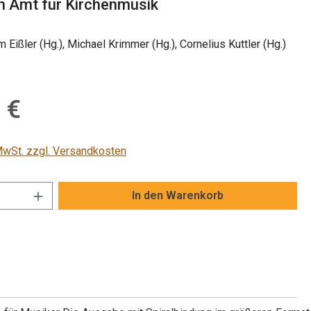
im Amt für Kirchenmusik
Eißler (Hg.), Michael Krimmer (Hg.), Cornelius Kuttler (Hg.)
is:
 €
 MwSt. zzgl. Versandkosten
Anzahl: Gib den gewünschten Wert ein od
In den Warenkorb