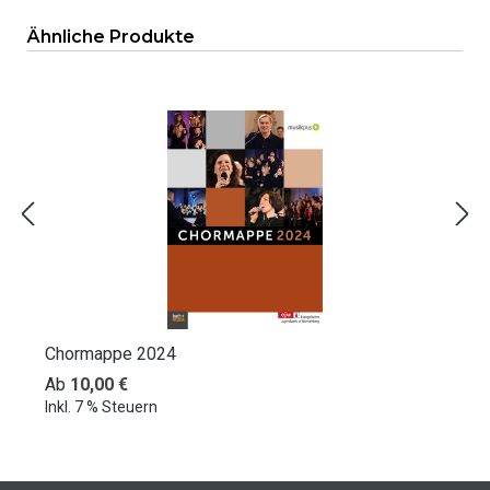
Produktgalerie überspringen
Ähnliche Produkte
Chormappe 2024
Regulärer Preis:
Ab
10,00 €
Inkl. 7 % Steuern