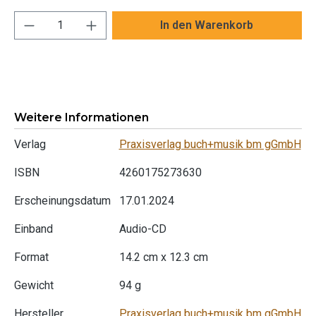
Produkt Anzahl: Gib den gewünschten Wert ei
In den Warenkorb
Weitere Informationen
Verlag
Praxisverlag buch+musik bm gGmbH
ISBN
4260175273630
Erscheinungsdatum
17.01.2024
Einband
Audio-CD
Format
14.2 cm x 12.3 cm
Gewicht
94 g
Hersteller
Praxisverlag buch+musik bm gGmbH