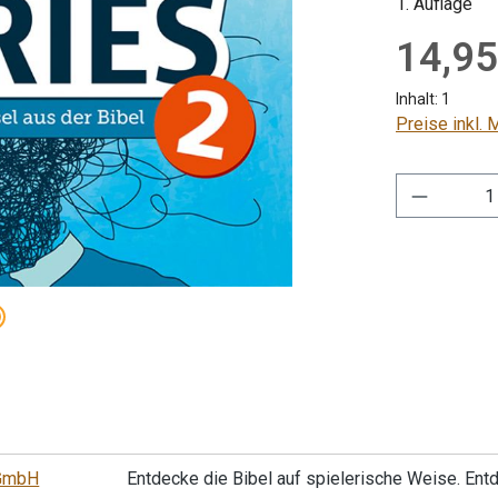
1. Auflage
Regulärer Pre
14,95
Inhalt:
1
Preise inkl.
Produkt 
gGmbH
Entdecke die Bibel auf spielerische Weise. Ent