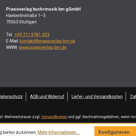
Praxisverlag buch+musik bm gGmbH
Haeberlinstraße 1–3
70563 Stuttgart
Tel.:
+49 711 9781-423
E-Mail:
kontakt@praxisverlag-bm.de
WWW:
www.praxisverlag-bm.de
Datenschutz
AGB und Widerruf
Liefer- und Versandkosten
Za
tzl. Mehrwertsteuer zzgl.
Versandkosten
und ggf. Nachnahmegebühren, wenn nic
Konfigurieren
g bieten zu können.
Mehr Informationen ...