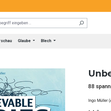
rschau
Glaube
Blech
Unbe
88 spann
Ingo Müller (