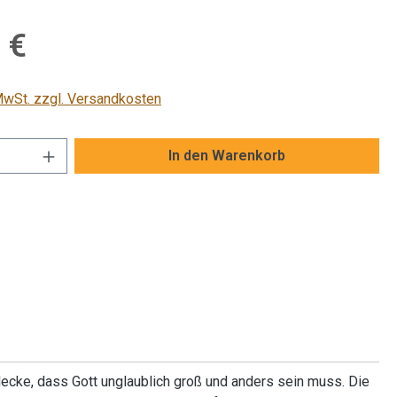
is:
 €
 MwSt. zzgl. Versandkosten
Anzahl: Gib den gewünschten Wert ein od
In den Warenkorb
decke, dass Gott unglaublich groß und anders sein muss. Die