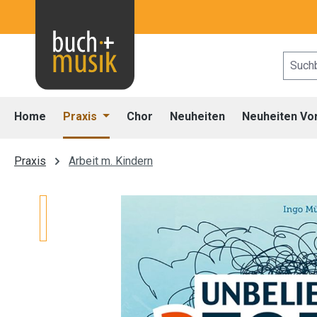
 Hauptinhalt springen
Zur Suche springen
Zur Hauptnavigation springen
Home
Praxis
Chor
Neuheiten
Neuheiten Vo
Praxis
Arbeit m. Kindern
Bildergalerie überspringen