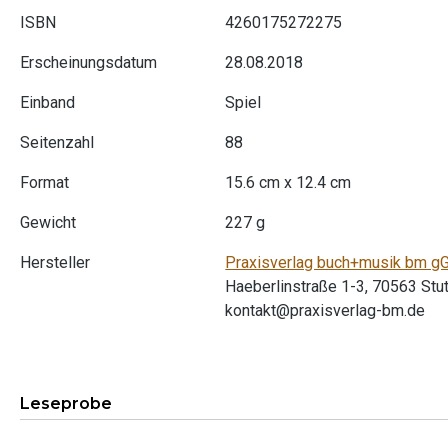
ISBN
4260175272275
Erscheinungsdatum
28.08.2018
Einband
Spiel
Seitenzahl
88
Format
15.6 cm x 12.4 cm
Gewicht
227 g
Hersteller
Praxisverlag buch+musik bm 
Haeberlinstraße 1-3, 70563 Stut
kontakt@praxisverlag-bm.de
Leseprobe