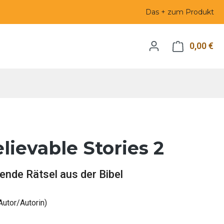
Das + zum Produkt
0,00 €
Wa
lievable Stories 2
ende Rätsel aus der Bibel
Autor/Autorin)