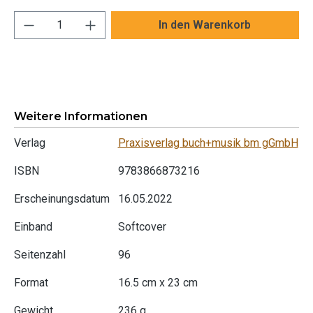
Produkt Anzahl: Gib den gewünschten Wert ei
In den Warenkorb
Weitere Informationen
Verlag
Praxisverlag buch+musik bm gGmbH
ISBN
9783866873216
Erscheinungsdatum
16.05.2022
Einband
Softcover
Seitenzahl
96
Format
16.5 cm x 23 cm
Gewicht
236 g