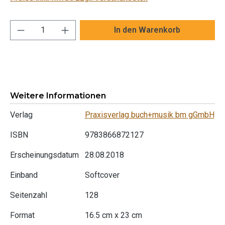
Produkt Anzahl: Gib den gewünschten Wert ei
In den Warenkorb
Weitere Informationen
Verlag
Praxisverlag buch+musik bm gGmbH
ISBN
9783866872127
Erscheinungsdatum
28.08.2018
Einband
Softcover
Seitenzahl
128
Format
16.5 cm x 23 cm