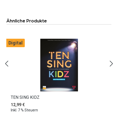
Produktgalerie überspringen
Ähnliche Produkte
Digital
TEN SING KIDZ
Regulärer Preis:
12,99 €
Inkl. 7 % Steuern