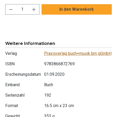
Produkt Anzahl: Gib den gewünschten Wert ei
In den Warenkorb
Weitere Informationen
Verlag
Praxisverlag buch+musik bm gGmbH
ISBN
9783866872769
Erscheinungsdatum
01.09.2020
Einband
Buch
Seitenzahl
192
Format
16.5 cm x 23 cm
Gewicht
353 g