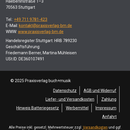
Haeberlinstraße 1–3
70563 Stuttgart
Tel.:
+49 711 9781-423
E-Mail:
kontakt@praxisverlag-bm.de
WWW:
www.praxisverlag-bm.de
Handelsregister Stuttgart: HRB 789230
Geschäftsführung:
Friedemann Berner, Martina Mühleisen
USt.ID: DE360107491
© 2025 Praxisverlag buch+musik
Datenschutz
AGB und Widerruf
Liefer- und Versandkosten
Zahlung
Hinweis Batteriegesetz
Werbemittel
Impressum
Anfahrt
Alle Preise inkl. gesetzl. Mehrwertsteuer zzgl.
Versandkosten
und ggf.