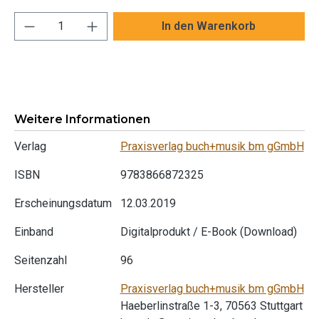
Produkt Anzahl: Gib den gewünschten Wert ei
In den Warenkorb
Weitere Informationen
Verlag
Praxisverlag buch+musik bm gGmbH
ISBN
9783866872325
Erscheinungsdatum
12.03.2019
Einband
Digitalprodukt / E-Book (Download)
Seitenzahl
96
Hersteller
Praxisverlag buch+musik bm gGmbH
Haeberlinstraße 1-3, 70563 Stuttgart