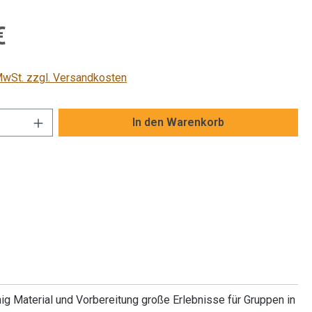
is:
€
 MwSt. zzgl. Versandkosten
Anzahl: Gib den gewünschten Wert ein od
In den Warenkorb
 Material und Vorbereitung große Erlebnisse für Gruppen in