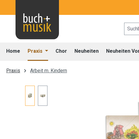
 Hauptinhalt springen
Zur Suche springen
Zur Hauptnavigation springen
Home
Praxis
Chor
Neuheiten
Neuheiten Vo
Praxis
Arbeit m. Kindern
Bildergalerie überspringen