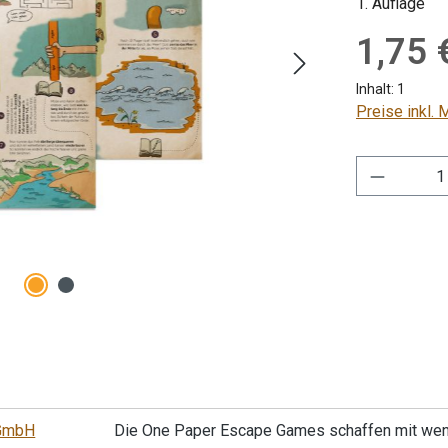
1. Auflage
Regulärer Pre
1,75 
Inhalt:
1
Preise inkl.
Produkt 
gGmbH
Die One Paper Escape Games schaffen mit wenig