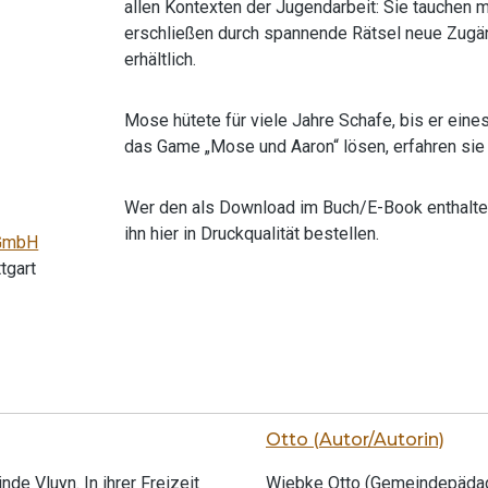
allen Kontexten der Jugendarbeit: Sie tauchen mi
erschließen durch spannende Rätsel neue Zugä
erhältlich.
Mose hütete für viele Jahre Schafe, bis er ei
das Game „Mose und Aaron“ lösen, erfahren sie 
Wer den als Download im Buch/E-Book enthalten
ihn hier in Druckqualität bestellen.
gGmbH
tgart
Otto (Autor/Autorin)
de Vluyn. In ihrer Freizeit
Wiebke Otto (Gemeindepädagog