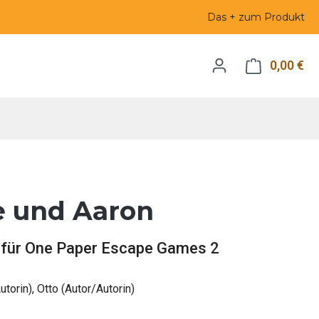
Das + zum Produkt
0,00 €
Wa
 und Aaron
n für One Paper Escape Games 2
utorin), Otto (Autor/Autorin)