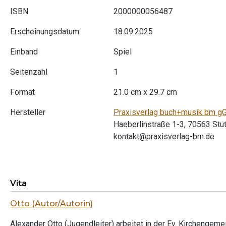
ISBN
2000000056487
Erscheinungsdatum
18.09.2025
Einband
Spiel
Seitenzahl
1
Format
21.0 cm x 29.7 cm
Hersteller
Praxisverlag buch+musik bm 
Haeberlinstraße 1-3, 70563 Stut
kontakt@praxisverlag-bm.de
Vita
Otto (Autor/Autorin)
Alexander Otto (Jugendleiter) arbeitet in der Ev. Kirchengemein