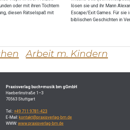
unden oder mit ihren Töchtern
lösen sie und ihr Mann Alexa
ung, diesen Rätselspaß mit
Escape/Exit Games. Für sie 
biblischen Geschichten in Ve
chen
Arbeit m. Kindern
Praxisverlag buch+musik bm gGmbH
Haeberlinstraße 1–3
70563 Stuttgart
Tel.:
+49 711 9781-423
E-Mail:
kontakt@praxisverlag-bm.de
WWW:
www.praxisverlag-bm.de