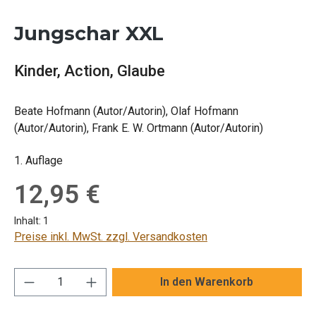
Jungschar XXL
Kinder, Action, Glaube
Beate Hofmann (Autor/Autorin), Olaf Hofmann
(Autor/Autorin), Frank E. W. Ortmann (Autor/Autorin)
1. Auflage
Regulärer Preis:
12,95 €
Inhalt:
1
Preise inkl. MwSt. zzgl. Versandkosten
Produkt Anzahl: Gib den gewünschten Wert ei
In den Warenkorb