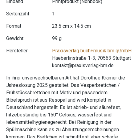
Einband
Printprodukt (Nonbook)
Seitenzahl
1
Format
23.5 cm x 14.5 cm
Gewicht
99 g
Hersteller
Praxisverlag buch+musik bm gGmbH
Haeberlinstraße 1-3, 70563 Stuttgart
kontakt@praxisverlag-bm.de
In ihrer unverwechselbaren Art hat Dorothee Krämer die
Jahreslosung 2025 gestaltet. Das Vesperbrettchen /
Frühstücksbrettchen mit Motiv und passendem
Bibelspruch ist aus Resopal und wird komplett in
Deutschland hergestellt. Es ist abrieb- und säurefest,
hitzebeständig bis 150° Celsius, wasserfest und
lebensmittelhygienegerecht. Bei Reinigung in der
Spülmaschine kann es zu Abnutzungserscheinungen
kommen. Das Brettchen ist schnittfest, aber scharfe