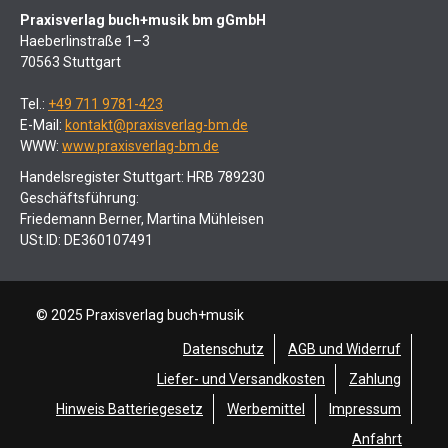
Praxisverlag buch+musik bm gGmbH
Haeberlinstraße 1–3
70563 Stuttgart
Tel.:
+49 711 9781-423
E-Mail:
kontakt@praxisverlag-bm.de
WWW:
www.praxisverlag-bm.de
Handelsregister Stuttgart: HRB 789230
Geschäftsführung:
Friedemann Berner, Martina Mühleisen
USt.ID: DE360107491
© 2025 Praxisverlag buch+musik
Datenschutz
AGB und Widerruf
Liefer- und Versandkosten
Zahlung
Hinweis Batteriegesetz
Werbemittel
Impressum
Anfahrt