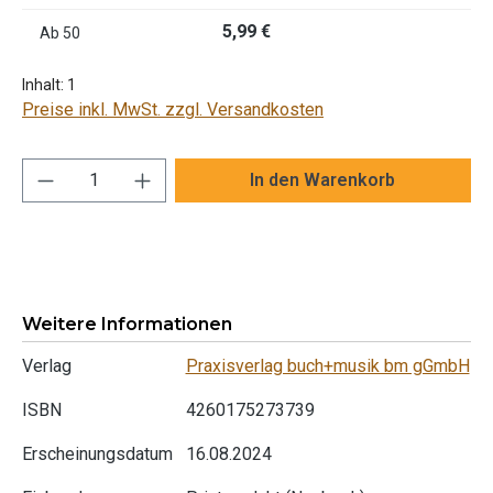
5,99 €
Ab
50
Inhalt:
1
Preise inkl. MwSt. zzgl. Versandkosten
Produkt Anzahl: Gib den gewünschten Wert ei
In den Warenkorb
Weitere Informationen
Verlag
Praxisverlag buch+musik bm gGmbH
ISBN
4260175273739
Erscheinungsdatum
16.08.2024