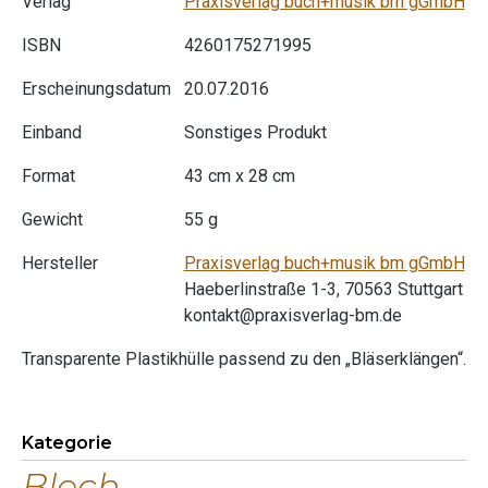
Verlag
Praxisverlag buch+musik bm gGmbH
ISBN
4260175271995
Erscheinungsdatum
20.07.2016
Einband
Sonstiges Produkt
Format
43 cm x 28 cm
Gewicht
55 g
Hersteller
Praxisverlag buch+musik bm gGmbH
Haeberlinstraße 1-3, 70563 Stuttgart
kontakt@praxisverlag-bm.de
Transparente Plastikhülle passend zu den „Bläserklängen“.
Kategorie
Blech