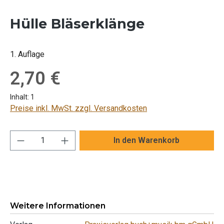
Hülle Bläserklänge
1. Auflage
Regulärer Preis:
2,70 €
Inhalt:
1
Preise inkl. MwSt. zzgl. Versandkosten
Produkt Anzahl: Gib den gewünschten Wert ei
In den Warenkorb
Weitere Informationen