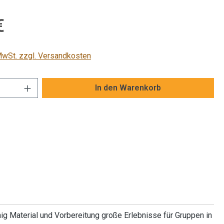
is:
€
 MwSt. zzgl. Versandkosten
Anzahl: Gib den gewünschten Wert ein od
In den Warenkorb
 Material und Vorbereitung große Erlebnisse für Gruppen in