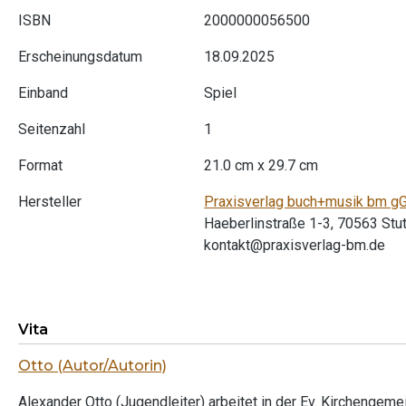
ISBN
2000000056500
Erscheinungsdatum
18.09.2025
Einband
Spiel
Seitenzahl
1
Format
21.0 cm x 29.7 cm
Hersteller
Praxisverlag buch+musik bm 
Haeberlinstraße 1-3, 70563 Stut
kontakt@praxisverlag-bm.de
Vita
Otto (Autor/Autorin)
Alexander Otto (Jugendleiter) arbeitet in der Ev. Kirchengemein