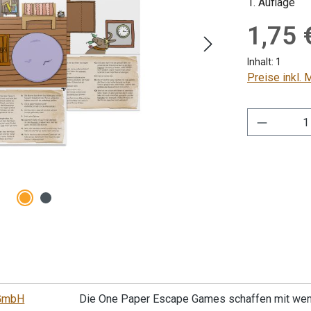
1. Auflage
Regulärer Pre
1,75 
Inhalt:
1
Preise inkl.
Produkt 
gGmbH
Die One Paper Escape Games schaffen mit wenig