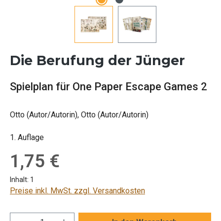
Die Berufung der Jünger
Spielplan für One Paper Escape Games 2
Otto (Autor/Autorin), Otto (Autor/Autorin)
1. Auflage
Regulärer Preis:
1,75 €
Inhalt:
1
Preise inkl. MwSt. zzgl. Versandkosten
Produkt Anzahl: Gib den gewünschten Wert ei