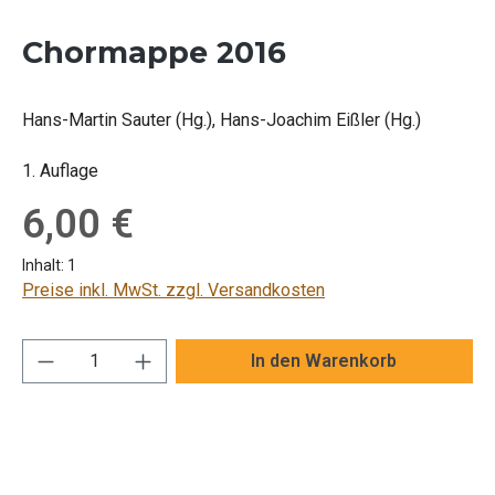
Chormappe 2016
Hans-Martin Sauter (Hg.), Hans-Joachim Eißler (Hg.)
1. Auflage
Regulärer Preis:
6,00 €
Inhalt:
1
Preise inkl. MwSt. zzgl. Versandkosten
Produkt Anzahl: Gib den gewünschten Wert ei
In den Warenkorb