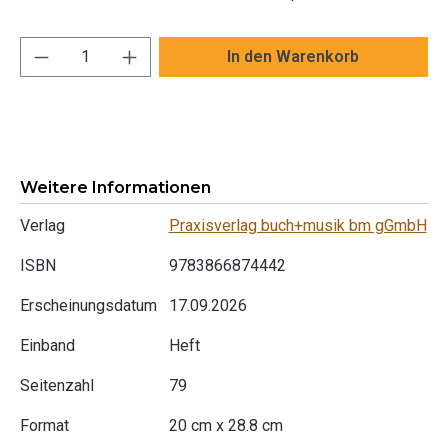
Produkt Anzahl: Gib den gewünschten Wert ei
In den Warenkorb
Weitere Informationen
Verlag
Praxisverlag buch+musik bm gGmbH
ISBN
9783866874442
Erscheinungsdatum
17.09.2026
Einband
Heft
Seitenzahl
79
Format
20 cm x 28.8 cm