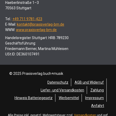
Haeberlinstraße 1–3
70563 Stuttgart
Tel.:
+49 711 9781-423
E-Mail:
kontakt@praxisverlag-bm.de
WWW:
www.praxisverlag-bm.de
Handelsregister Stuttgart: HRB 789230
Geschäftsführung:
Friedemann Berner, Martina Mühleisen
USt.ID: DE360107491
© 2025 Praxisverlag buch+musik
Datenschutz
AGB und Widerruf
Liefer- und Versandkosten
Zahlung
Hinweis Batteriegesetz
Werbemittel
Impressum
Anfahrt
Alle Preise inkl. gesetzl. Mehrwertsteuer zzgl.
Versandkosten
und ggf.