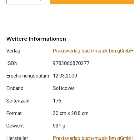
Weitere Informationen
Verlag
Praxisverlag buch+musik bm gGmbH
ISBN
9783866870277
Erscheinungsdatum
12.03.2009
Einband
Softcover
Seitenzahl
176
Format
20 cm x 28.8 cm
Gewicht
531 g
Hersteller
Praxisverlag buch+musik bm gGmbH