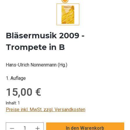
Bläsermusik 2009 -
Trompete in B
Hans-Ulrich Nonnenmann (Hg.)
1. Auflage
Regulärer Preis:
15,00 €
Inhalt:
1
Preise inkl. MwSt. zzgl. Versandkosten
Produkt Anzahl: Gib den gewünschten Wert ei
In den Warenkorb