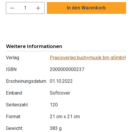
Produkt Anzahl: Gib den gewünschten Wert ei
In den Warenkorb
Weitere Informationen
Verlag
Praxisverlag buch+musik bm gGmbH
ISBN
2000000000237
Erscheinungsdatum
01.10.2022
Einband
Softcover
Seitenzahl
120
Format
21 cm x 21 cm
Gewicht
383 g