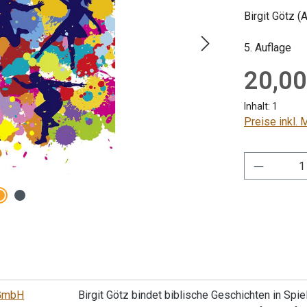
Birgit Götz (
5. Auflage
Regulärer Pre
20,00
Inhalt:
1
Preise inkl.
Produkt 
gGmbH
Birgit Götz bindet biblische Geschichten in Spi