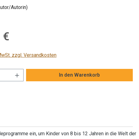
Autor/Autorin)
is:
 €
 MwSt. zzgl. Versandkosten
Anzahl: Gib den gewünschten Wert ein od
In den Warenkorb
eleprogramme ein, um Kinder von 8 bis 12 Jahren in die Welt der