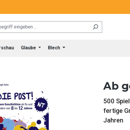
rschau
Glaube
Blech
Ab g
500 Spiel
fertige G
Jahren