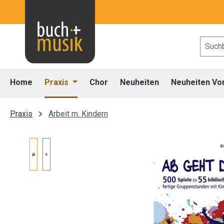
 Hauptinhalt springen
Zur Suche springen
Zur Hauptnavigation springen
Home
Praxis
Chor
Neuheiten
Neuheiten Vo
Praxis
Arbeit m. Kindern
Bildergalerie überspringen